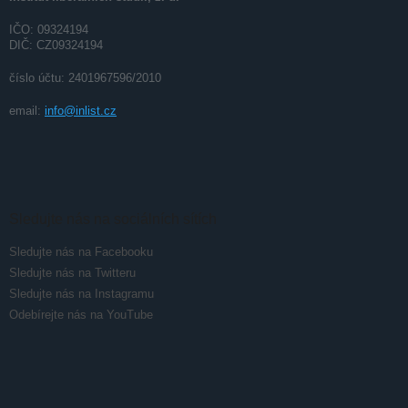
í
IČO: 09324194
DIČ: CZ09324194
číslo účtu: 2401967596/2010
email:
info@inlist.cz
Sledujte nás na sociálních sítích
Sledujte nás na Facebooku
Sledujte nás na Twitteru
Sledujte nás na Instagramu
Odebírejte nás na YouTube