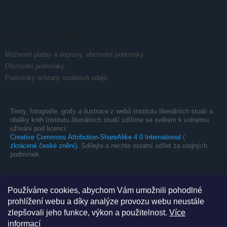
Informace pro vás
Možnosti platby a dopravy, obchodní podmínky
Obchodní podmínky
Podmínky ochrany osobních údajů
Texty, fotografie, grafy a ilustrace z webů Institutu liberálních studií a
obálky knih Institutu liberálních studií sdílíme se světem k volnému
užívání pod licencí
Creative Commons Attribution-ShareAlike 4.0 International
(
zkrácené české znění)
. Sdílejte a nechte ostatní sdílet za stejných
podmínek.
Používáme cookies, abychom Vám umožnili pohodlné
prohlížení webu a díky analýze provozu webu neustále
zlepšovali jeho funkce, výkon a použitelnost.
Více
informací