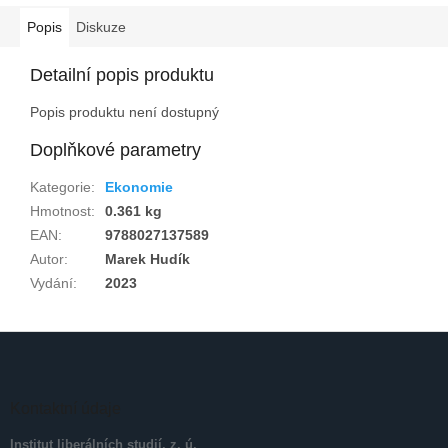
Popis
Diskuze
Detailní popis produktu
Popis produktu není dostupný
Doplňkové parametry
Kategorie
:
Ekonomie
Hmotnost
:
0.361 kg
EAN
:
9788027137589
Autor
:
Marek Hudík
Vydání
:
2023
Z
á
p
a
Kontaktní údaje
t
Institut liberálních studií, z. ú.