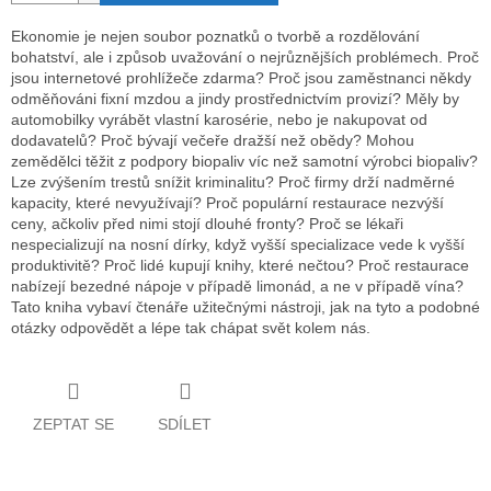
Ekonomie je nejen soubor poznatků o tvorbě a rozdělování
bohatství, ale i způsob uvažování o nejrůznějších problémech. Proč
jsou internetové prohlížeče zdarma? Proč jsou zaměstnanci někdy
odměňováni fixní mzdou a jindy prostřednictvím provizí? Měly by
automobilky vyrábět vlastní karosérie, nebo je nakupovat od
dodavatelů? Proč bývají večeře dražší než obědy? Mohou
zemědělci těžit z podpory biopaliv víc než samotní výrobci biopaliv?
Lze zvýšením trestů snížit kriminalitu? Proč firmy drží nadměrné
kapacity, které nevyužívají? Proč populární restaurace nezvýší
ceny, ačkoliv před nimi stojí dlouhé fronty? Proč se lékaři
nespecializují na nosní dírky, když vyšší specializace vede k vyšší
produktivitě? Proč lidé kupují knihy, které nečtou? Proč restaurace
nabízejí bezedné nápoje v případě limonád, a ne v případě vína?
Tato kniha vybaví čtenáře užitečnými nástroji, jak na tyto a podobné
otázky odpovědět a lépe tak chápat svět kolem nás.
ZEPTAT SE
SDÍLET