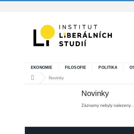
Přejít
na
obsah
EKONOMIE
FILOSOFIE
POLITIKA
O
Domů
Novinky
Novinky
Záznamy nebyly nalezeny...
Z