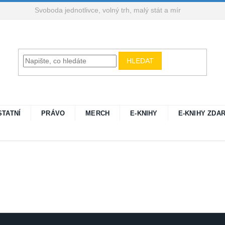
Svoboda jednotlivce, volný trh, malý stát a mír
HLEDAT
STATNÍ
PRÁVO
MERCH
E-KNIHY
E-KNIHY ZDA