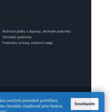
Informace pro vás
Možnosti platby a dopravy, obchodní podmínky
Obchodní podmínky
Podmínky ochrany osobních údajů
me se světem k volnému užívání pod licencí
ní sdílet za stejných podmínek.
m umožnili pohodlné prohlížení
Souhlasím
bu neustále zlepšovali jeho funkce,
Vytvořil Shoptet
&
David Borůvka
mací