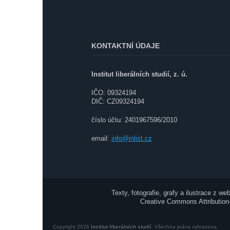
á
p
a
t
KONTAKTNÍ ÚDAJE
í
Institut liberálních studií, z. ú.
IČO: 09324194
DIČ: CZ09324194
číslo účtu: 2401967596/2010
email:
info@inlist.cz
Texty, fotografie, grafy a ilustrace z we
Creative Commons Attribution-
Copyright 2026
Institut liberálních studií
. Všechna práva vyhrazena.