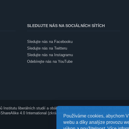
SLEDUJTE NÁS NA SOCIÁLNÍCH SÍTÍCH
Sledujte nás na Facebooku
Sledujte nás na Twitteru
Sledujte nás na Instagramu
Odebírejte nás na YouTube
bů Institutu liberálních studií a obálky knih Institutu liberálních studií sdílí
ShareAlike 4.0 International
(
zkrácené české znění)
. Sdílejte a nechte ostat
Používáme cookies, abychom Vá
webu a díky analýze provozu we
výkon a použitelnost.
Více infor