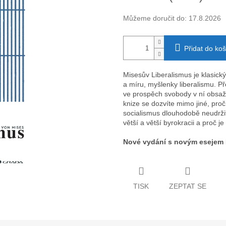
Můžeme doručit do:
17.8.2026
Přidat do koš
Misesův Liberalismus je klasic
a míru, myšlenky liberalismu. P
ve prospěch svobody v ní obsaže
knize se dozvíte mimo jiné, proč
socialismus dlouhodobě neudržit
větší a větší byrokracii a proč
Nové vydání s novým esejem
TISK
ZEPTAT SE