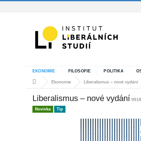
Přejít
na
obsah
EKONOMIE
FILOSOFIE
POLITIKA
O
Domů
Ekonomie
Liberalismus – nové vydání
Liberalismus – nové vydání
991
Novinka
Tip