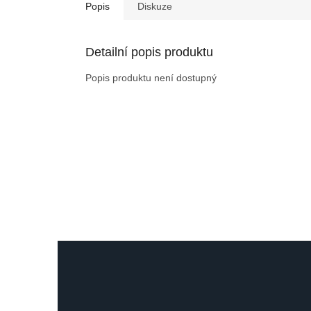
Popis
Diskuze
Detailní popis produktu
Popis produktu není dostupný
Z
á
p
a
t