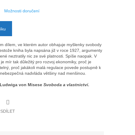
Možnosti doručení
íku
kým dílem, ve kterém autor obhajuje myšlenky svobody
řestože kniha byla napsána již v roce 1927, argumenty
né neztratily nic ze své platnosti. Spíše naopak. V
 je mír tak důležitý pro rozvoj ekonomiky, proč je
elný, proč jakákoli malá regulace povede postupně k
 je nebezpečná nadvláda většiny nad menšinou.
 Ludwiga von Misese
Svoboda a vlastnictví
.
SDÍLET