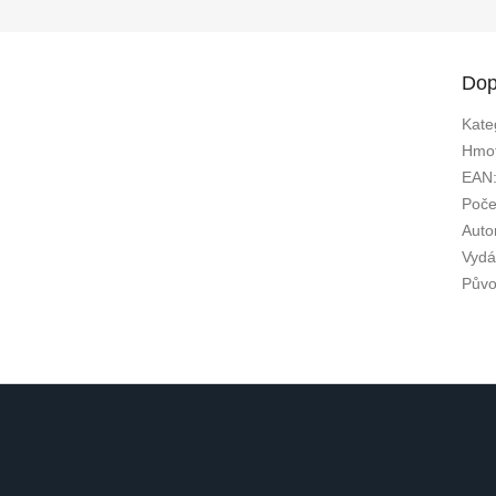
Dop
Kate
Hmot
EAN
Poče
Auto
Vydá
Půvo