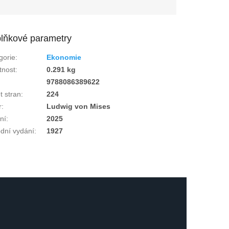
lňkové parametry
gorie
:
Ekonomie
nost
:
0.291 kg
:
9788086389622
t stran
:
224
r
:
Ludwig von Mises
ní
:
2025
dní vydání
:
1927