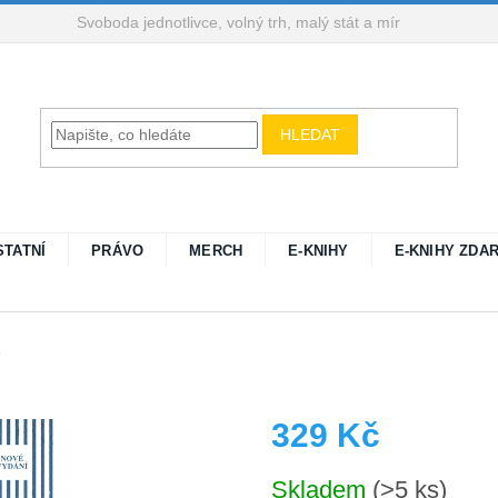
Svoboda jednotlivce, volný trh, malý stát a mír
HLEDAT
STATNÍ
PRÁVO
MERCH
E-KNIHY
E-KNIHY ZDA
8
329 Kč
Měrná
Skladem
(>5 ks)
cena: