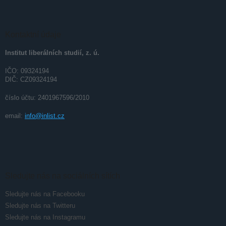
Z
á
p
a
Kontaktní údaje
t
Institut liberálních studií, z. ú.
í
IČO: 09324194
DIČ: CZ09324194
číslo účtu: 2401967596/2010
email:
info@inlist.cz
Sledujte nás na sociálních sítích
Sledujte nás na Facebooku
Sledujte nás na Twitteru
Sledujte nás na Instagramu