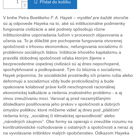
Přidat do košíku
V knihe Petra Boettkeho
F. A. Hayek – mysliteľ pre každé storočie
sú aj odpovede Hayeka na to, aké sú inštitucionálne podmienky
fungovania civilizácie a aké podnety spôsobujú rôzne
inštitucionálne usporiadania ľuďom v procesoch objavovania a
učenia sa. To je dôležité pre pochopenie fungovania otvorenej
spoločnosti s trhovou ekonomikou, nefungovania socializmu či
problémov sociálnych štátov. Inštitúcie trhového kapitalizmu a
pravidlá slobodnej spoločnosti vďaka ktorým žijeme v
bezprecedentne úspešnej civilizácii sú aj dnes nepochopené,
spochybňované a podkopávané. Tým čo blúznia o socializme,
Hayek pripomína, že socialistické prostriedky ich priamo rušia alebo
deformujú a socializmus vždy bude proticivilizačný a bude
opakovane kolabovať práve kvôli neschopnosti racionálnej
ekonomickej kalkulácie a riešenia znalostného problému - a aj
vinou zneužívaniu moci. Varoval aj pred nezamýšľanými
dôsledkami posilňovania jeho prvkov v spoločnosti a dobrých
úmyslov politikov, ktoré môžeme vidieť aj dnes pod „plášťom“
riešenia krízy, „sociálnej či klimatickej spravodlivosti“ alebo
„národných záujmov“. Obe formy sa opierajú o zneužitie rozumu na
konštruktivistické rozhodovanie o ostatných a spoločnosti a neraz aj
na vyvolávanie inštinktov malých spoločenstiev. Odkazom Hayeka