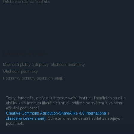
Odebírejte nás na YouTube
Informace pro vás
Možnosti platby a dopravy, obchodní podmínky
Obchodní podmínky
Podmínky ochrany osobních údajů
Texty, fotografie, grafy a ilustrace z webů Institutu liberálních studií a
obálky knih Institutu liberálních studií sdílíme se světem k volnému
užívání pod licencí
Creative Commons Attribution-ShareAlike 4.0 International
(
zkrácené české znění)
. Sdílejte a nechte ostatní sdílet za stejných
podmínek.