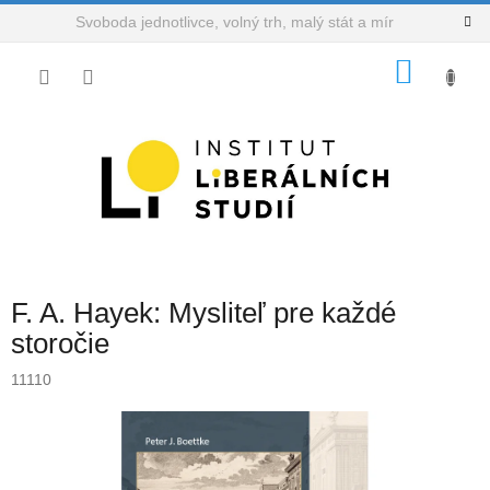
Přejít
Svoboda jednotlivce, volný trh, malý stát a mír
na
obsah
NÁKU
KOŠÍK
F. A. Hayek: Mysliteľ pre každé
storočie
11110