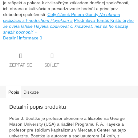
je rešpekt a pokora k civilizačným základom dnešnej spoločnosti,
ich obrana a kultivácia a presadzovanie hodnôt a princípov
slobodnej spoločnosti.
Celý článek Petera Gondy
Na obranu
civilizácie s Friedrichom Hayekom
»
Předmluva Tomáš Krištofóryho
Je oveľa ľahšie Hayeka obdivovať či kritizovať, než sa ho naozaj
snažiť pochopiť
»
Detailní informace
ZEPTAT SE
SDÍLET
Popis
Diskuze
Detailní popis produktu
Peter J. Boettke je profesor ekonómie a filozofie na George
Mason University (USA) a riaditeľ Programu F. A. Hayeka a
profesor pre štúdium kapitalizmu v Mercatus Center na tejto
univerzite. Boettke je autorom a spoluautorom 14 kníh, z