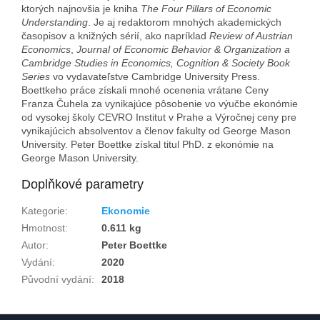
ktorých najnovšia je kniha
The Four Pillars of Economic
Understanding
. Je aj redaktorom mnohých akademických
časopisov a knižných sérií, ako napríklad
Review of Austrian
Economics
,
Journal of Economic Behavior & Organization a
Cambridge Studies in Economics, Cognition & Society Book
Series
vo vydavateľstve Cambridge University Press.
Boettkeho práce získali mnohé ocenenia vrátane Ceny
Franza Čuhela za vynikajúce pôsobenie vo výučbe ekonómie
od vysokej školy CEVRO Institut v Prahe a Výročnej ceny pre
vynikajúcich absolventov a členov fakulty od George Mason
University. Peter Boettke získal titul PhD. z ekonómie na
George Mason University.
Doplňkové parametry
Kategorie
:
Ekonomie
Hmotnost
:
0.611 kg
Autor
:
Peter Boettke
Vydání
:
2020
Původní vydání
:
2018